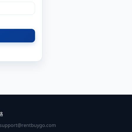
絡
support@rentbuygo.com