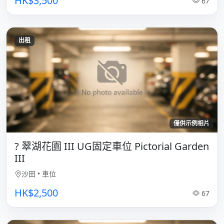
HK$3,500
67
出租
僅供示例相片
? 翠湖花園 III UG固定車位 Pictorial Garden
III
沙田
•
車位
HK$2,500
67