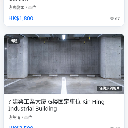
青龍頭
•
車位
HK$1,800
67
出租
僅供示例相片
? 建興工業大廈 G樓固定車位 Kin Hing
Industrial Building
葵涌
•
車位