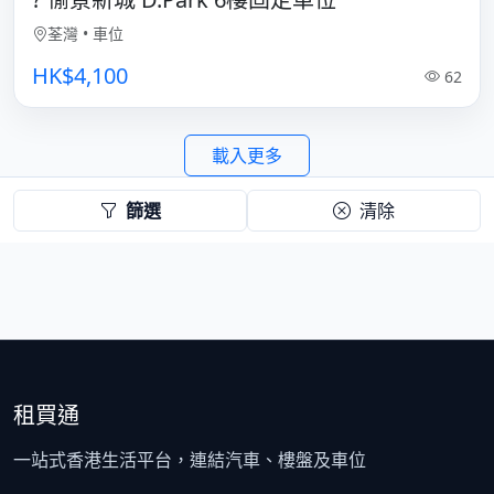
荃灣
•
車位
HK$4,100
62
載入更多
篩選
清除
租買通
一站式香港生活平台，連結汽車、樓盤及車位