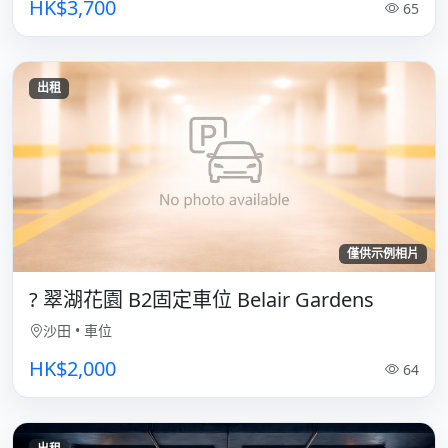
HK$3,700
65
出租
僅供示例相片
? 翠湖花園 B2固定車位 Belair Gardens
沙田
•
車位
HK$2,000
64