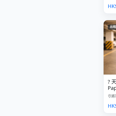
HK
出租
?️
Pap
將
HK