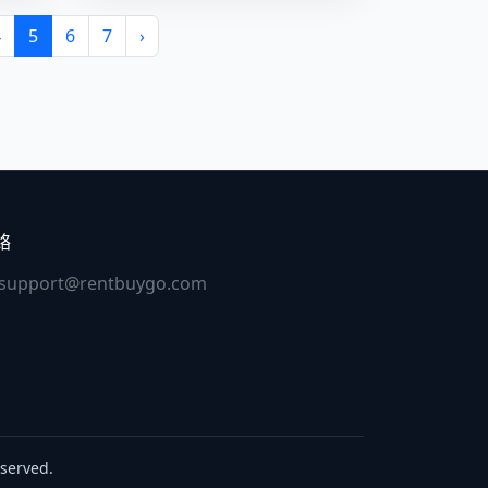
4
5
6
7
›
絡
support@rentbuygo.com
served.