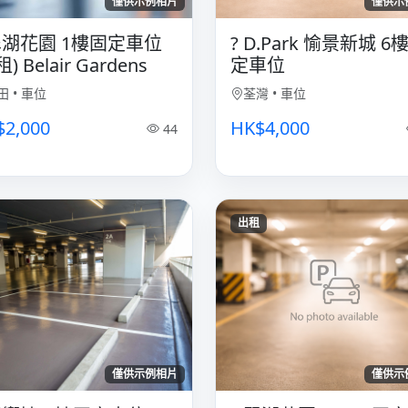
僅供示例相片
僅供示
 翠湖花園 1樓固定車位
? D.Park 愉景新城 6
) Belair Gardens
定車位
田
•
車位
荃灣
•
車位
$2,000
HK$4,000
44
出租
僅供示例相片
僅供示