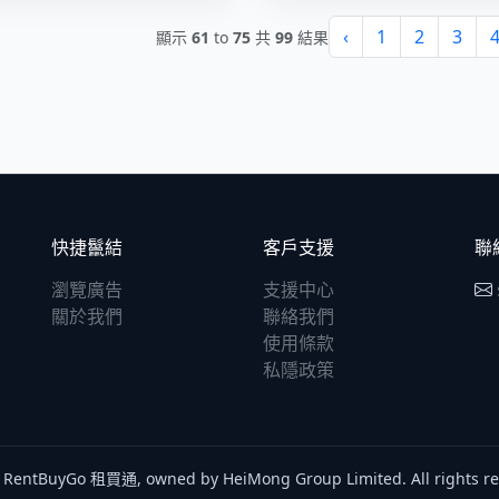
‹
1
2
3
顯示
61
to
75
共
99
結果
快捷鬣結
客戶支援
聯
瀏覽廣告
支援中心
關於我們
聯絡我們
使用條款
私隱政策
 RentBuyGo 租買通, owned by HeiMong Group Limited. All rights re