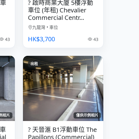
定車
? 啟時商業大廈 5樓浮動
車位 (年租) Chevalier
Commercial Centr...
九龍灣
•
車位
HK$3,700
43
43
出租
例相片
僅供示例相片
貨車
?️ 天晉滙 B1浮動車位 The
al
Papillons (Commercial)