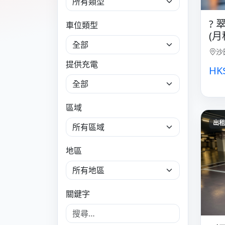
?
車位類型
(月租
沙
提供充電
HK
區域
出租
地區
關鍵字