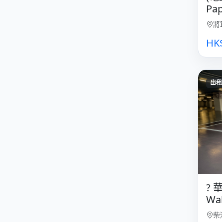
Pap
將
HK
出租
?
Wah
柴