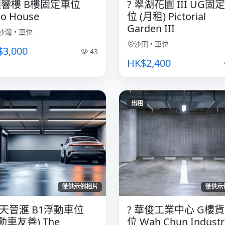
 迴響樓 B樓固定車位
?️ 翠湖花園 III UG固
ho House
位 (月租) Pictorial
Garden III
沙灣
•
車位
沙田
•
車位
$3,000
43
HK$2,400
出租
僅供示例相片
僅供示
 天晉滙 B1浮動車位
? 華俊工業中心 G樓
動車友善) The
位 Wah Chun Industri