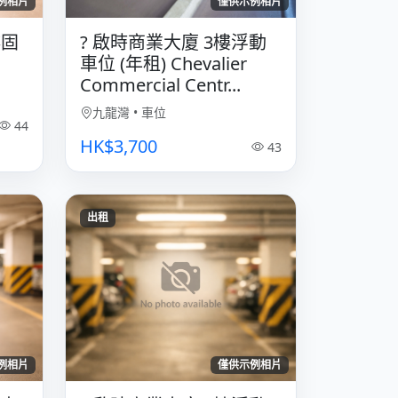
例相片
僅供示例相片
樓固
? 啟時商業大廈 3樓浮動
車位 (年租) Chevalier
Commercial Centr...
九龍灣
•
車位
44
HK$3,700
43
出租
例相片
僅供示例相片