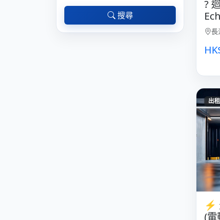
?️
Ec
搜尋
長
HK
出租
⚡
(電